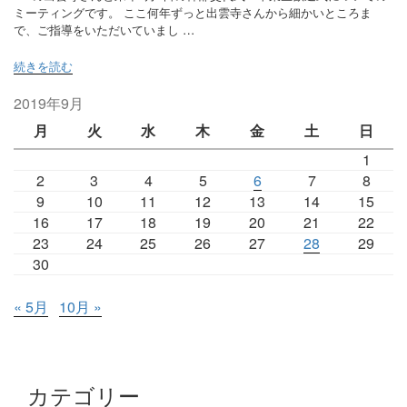
ミーティングです。 ここ何年ずっと出雲寺さんから細かいところま
で、ご指導をいただいていまし …
“今
続きを読む
日
は
2019年9月
OB
月
火
水
木
金
土
日
さ
ん
1
と
2
3
4
5
6
7
8
の
9
10
11
12
13
14
15
ミ
ー
16
17
18
19
20
21
22
テ
23
24
25
26
27
28
29
ィ
30
ン
グ
« 5月
10月 »
＆
環
境
整
備”
カテゴリー
の